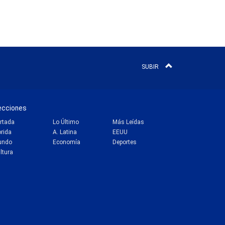
SUBIR
ecciones
rtada
Lo Último
Más Leídas
orida
A. Latina
EEUU
undo
Economía
Deportes
ltura