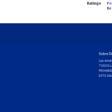
Ratings
Po
Be 
Sobre Di
Las Améri
TODOS L
PROHIBI
ESTE DIA